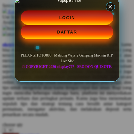
Serendah
Rp 10.000
Q
Earn
1.000.000
-
100.000.000
Bonus
Use Installment Options from
.
Laarn more
LOGIN
QV Baby
Available for :
home delivery
DAFTAR
store pickup
R
okeplay777
Setelah mendaftar dan menjadi anggota baru, kamu
Real Shades
bisa menggunakan tips untuk menjelajahi berbagai permainan yang
tersedia, misalnya mencoba versi gratis dari beberapa slot atau
PELANGITOTO888 : Mahjong Ways 2 Gampang Maxwin RTP
Red Castle
mempelajari strateginya melalui trial terlebih dahulu. Platform ini
Live Slot
menyediakan informasi tentang cara mengakses kategori permainan
Ribbon Madness
© COPYRIGHT 2026 okeplay777 - SEO DON QUIXOTE.
seperti casino online, bingo, dan taruhan olahraga. Terdapat juga
panduan untuk memaksimalkan pengalaman bermain judi secara
S
online, seperti strategi untuk memilih game dengan poin tinggi, atau
tips untuk mengelola akun kamu dengan cepat dan aman. Bagi yang
Sebamed
ingin mencoba beberapa olahraga baru, platform ini menyediakan
update terbaru dan peringkat pemain. Kamu juga bisa menemukan
Silver Cross
sepuluh tips dan strategi tentang cara beralih antar kategori
permainan, mengatur aktivitas, dan melakukan deposit serta
Simply Idea
penarikan secara mudah.
Skip Hop
choose qty
Spectra