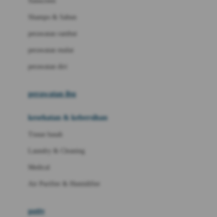
Sunscreen
London Taxi
Shampo & Sabun
Love To Dream
perawatan rambut
perawatan mulut
M
perawatan diri
Magformers
Mama's Choice
perawatan ibu
Mamas&Papas
kesehatan & kebersihan
Mamaway
Tissue basah
Maxi Cosi
Laundry & Cleaning
Megabloks
Medical
Micro
Air Purifier & Humidifier
MiDeer
Mimi & Lula
potty