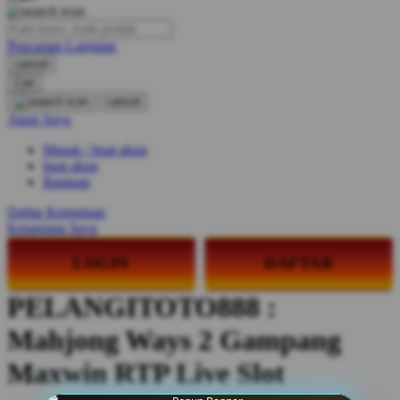
O
Pencarian Lanjutan
Oh Ma Grain
cancel
Okiedog
Cari
cancel
P
Akun Saya
Masuk / buat akun
Peachy
buat akun
Phil & Ted's
Bantuan
Philips Avent
Daftar Keinginan
Keranjang Saya
Pigeon
LOGIN
DAFTAR
Playgro
PELANGITOTO888 :
Poled Global
Mahjong Ways 2 Gampang
Ponycycle
Puma
Maxwin RTP Live Slot
Pureats