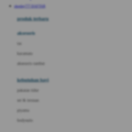
Awan
okeplay777 DAFTAR
Azetabio
produk terbaru
B
aksesoris
Baabaasheepz
tas
Babiators
kacamata
Baby Dove
aksesoris rambut
Baby Jogger
Baby Rovega
kebutuhan bayi
Babybee
pakaian tidur
Banana Boat
set & terusan
Banz
piyama
Barbie
bodysuits
Beaba