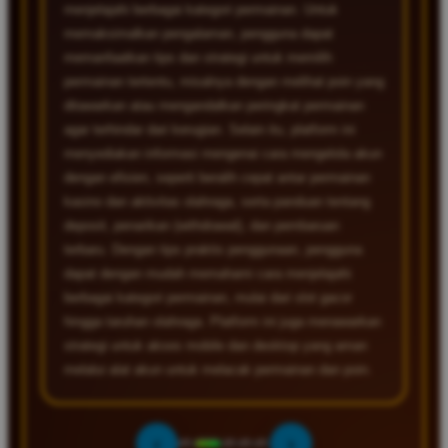
hingga permainan meja yang seru. Ada banyak tips
navigasi praktis dan fitur manajemen akun yang
memudahkanmu beralih antar kategori dengan lancar.
Deposit dan penarikan cepat bisa dilakukan kapan
saja, jadi kamu tidak perlu menunggu lama untuk mulai
bermain. Jangan lewatkan juga update permainan
terbaru agar peluang meraih poin tinggi di setiap sesi
taruhan selalu terbuka lebar.
‹
›
Back to top
okeplay777
butuh
unduh aplikasi
we accept
bantuan?
okeplay777
hubungi
kami
okeplay777