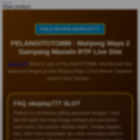
Share product:
FAQ & REVIEW OKEPLAY777
PELANGITOTO888 : Mahjong Ways 2
Gampang Maxwin RTP Live Slot
okeplay777
Daftar & Login di PELANGITOTO888, Link Alternatif Slot
terpercaya dengan provider Mahjong Ways 2 Auto Maxwin. Dapatkan
jaminan Situs Gampan...
FAQ okeplay777 SLOT
Platform ini memberikan pilihan permainan beragam, mulai
dari slot gratis dan bingo hingga berbagai jenis permainan
meja kasino, dan taruhan olahraga digital. Sebagai anggota
baru, kamu bisa mempelajari tips untuk menavigasi platform