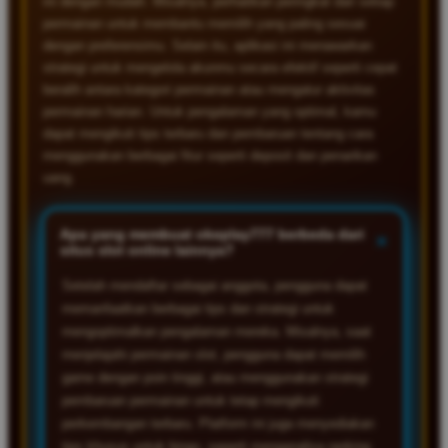
ini dengan mudah. Misalnya, perhatikan peringkat dari setiap
permainan untuk membantu memilih yang paling sesuai
dengan preferensimu. Selain itu, aplikasi ini menawarkan
strategi untuk mengelola akunmu secara efektif seperti cepat
beralih antara kategori permainan atau mengatur aktivitas
permainan harian. Untuk pengalaman yang optimal, kamu
dapat mengikuti tips terbaru dan pembaruan tentang cara
menggunakan berbagai fitur seperti deposit dan penarikan
uang.
Apa yang membuat okeplay777 berbeda dari
+
situs slot online lainnya?
Setelah mendaftar sebagai anggota, pengguna dapat
memanfaatkan berbagai tips dan strategi untuk
mengoptimalkan pengalaman mereka. Misalnya, saat
menjelajahi permainan slot, pengguna dapat memilih
game dengan poin tinggi, atau menggunakan strategi
pembaruan permainan untuk tetap mengikuti
perkembangan terbaru. Platform ini juga menyediakan
tips khusus untuk bingo, seperti menganalisa ranking