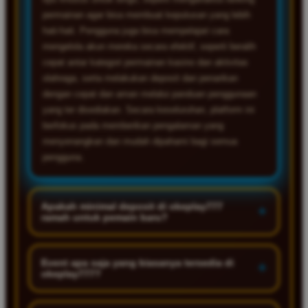
permainan agar bisa membuat keputusan yang lebih
hati-hati. Pengguna juga bisa mempelajari cara
mengelola akun mereka secara efektif, seperti beralih
cepat antar kategori permainan kasino dan aktivitas
olahraga, serta melakukan deposit dan penarikan
dengan cepat dan aman melalui panduan penggunaan
yang ter disediakan. Secara keseluruhan, platform ini
berfokus pada memberikan pengalaman yang
menyenangkan dan mudah dipahami bagi semua
pengguna.
Apakah minimal deposit di okeplay777
+
ramah untuk pemain baru?
Setelah mendaftar, Anda dapat menggunakan tips untuk
menavigasi beragam permainan seperti slot, bingo, dan
Event apa saja yang biasanya tersedia di
+
okeplay777?
table games serta taruhan olahraga, misalnya dengan
memilih permainan yang menyediakan poin tinggi atau
Setelah mendaftar dan menjadi anggota, kamu dapat
menerapkan strategi untuk membantumu dalam