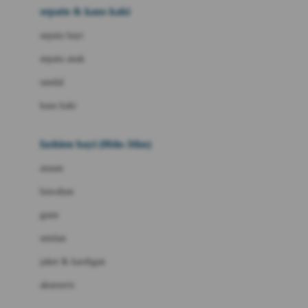
Beauty Barn
sepatu & kaus kaki
Bio Oil
sepatu bayi
Biolane
sepatu anak
Bite Fighters
sandal
Bizzi Growin
kaus kaki
Blackmores
fashion bayi (0bln-3thn)
Blooming Marvellous
atasan
Bonnels
bawahan
Bravado
gaun
Bruder
setelan
Brush Baby
jaket & kardigan
Buds Organics
aksesoris
Bugaboo